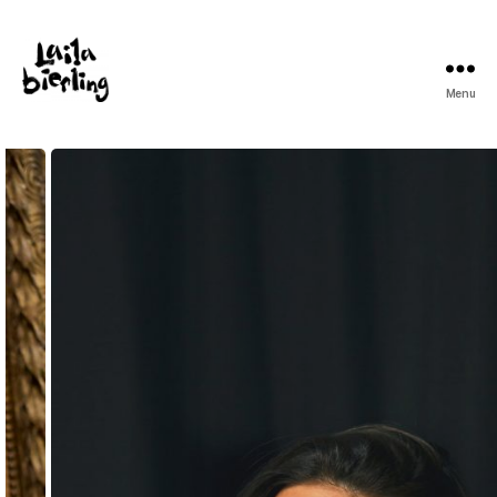
Menu
Laila
Bierling